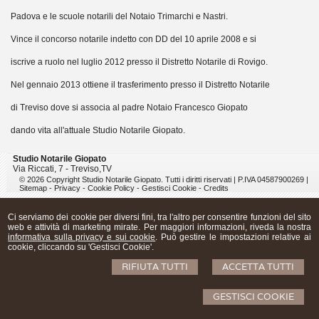
Padova e le scuole notarili del Notaio Trimarchi e Nastri.
Vince il concorso notarile indetto con DD del 10 aprile 2008 e si
iscrive a ruolo nel luglio 2012 presso il Distretto Notarile di Rovigo.
Nel gennaio 2013 ottiene il trasferimento presso il Distretto Notarile
di Treviso dove si associa al padre Notaio Francesco Giopato
dando vita all'attuale Studio Notarile Giopato.
Studio Notarile Giopato
Via Riccati, 7 -
Treviso
,
TV
© 2026 Copyright Studio Notarile Giopato. Tutti i diritti riservati | P.IVA 04587900269 |
Sitemap
-
Privacy
-
Cookie Policy
-
Gestisci Cookie
-
Credits
Ci serviamo dei cookie per diversi fini, tra l'altro per consentire funzioni del sito
web e attività di marketing mirate. Per maggiori informazioni, riveda la nostra
informativa sulla privacy e sui cookie
. Può gestire le impostazioni relative ai
cookie, cliccando su 'Gestisci Cookie'.
RIFIUTA TUTTI
ACCETTA TUTTI
GESTISCI COOKIE