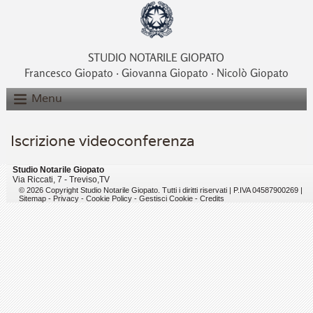
STUDIO NOTARILE GIOPATO
Francesco Giopato ‧ Giovanna Giopato ‧ Nicolò Giopato
Menu
Iscrizione videoconferenza
Studio Notarile Giopato
Via Riccati, 7 -
Treviso
,
TV
© 2026 Copyright Studio Notarile Giopato. Tutti i diritti riservati | P.IVA 04587900269 |
Sitemap
-
Privacy
-
Cookie Policy
-
Gestisci Cookie
-
Credits