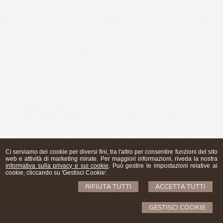
Ci serviamo dei cookie per diversi fini, tra l'altro per consentire funzioni del sito
web e attività di marketing mirate. Per maggiori informazioni, riveda la nostra
informativa sulla privacy e sui cookie
. Può gestire le impostazioni relative ai
cookie, cliccando su 'Gestisci Cookie'.
RIFIUTA TUTTI
ACCETTA TUTTI
GESTISCI COOKIE